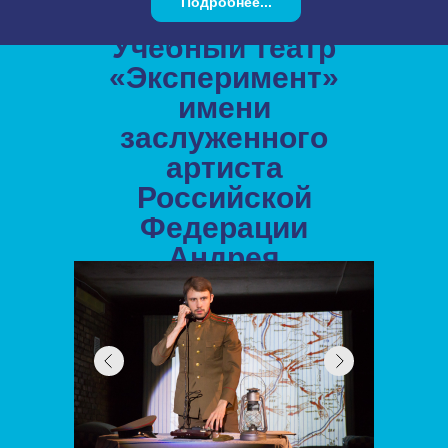
Подробнее...
Учебный театр
«Эксперимент»
имени
заслуженного
артиста
Российской
Федерации
Андрея
Владимировича
Панина