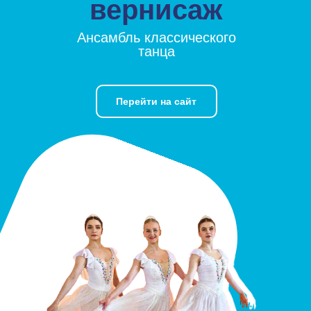
вернисаж
Ансамбль классического
танца
Перейти на сайт