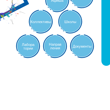
Афиша
Коллективы
Школы
Направ
Лабора
Документы
ления
тории